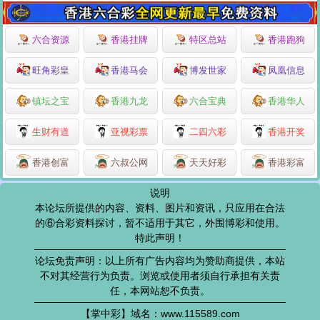
六合资源
香港挂牌
特区总站
香港跑狗
旺角彩皇
香港马会
博发世家
凤凰信息
镇坛之宝
香港九龙
六合宝典
香港华人
生财有道
亚视彩票
二四六彩
香港开奖
香港创富
六叔公网
天天好彩
香港彩富
说明
本论坛所提供的内容、资料、图片和资讯，只应用在合法
的⑥合彩资料探讨，暂不适用于其它，外围博彩和使用。
特此声明！
论坛免责声明：以上所有广告内容均为赞助商提供，本站
不对其经营行为负责。浏览或使用者须自行承担有关责
任，本网站恕不负责。
【掌中彩】域名：www.115589.com