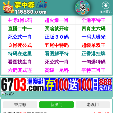
返回首页
主博1肖1码
超火爆一肖
全港平特王
直播二中一
买啥就开啥
四肖主六码
死公式一肖
正版３０码
一码大曝光
３肖死公式
五尾中特码
超级单双王
特码在这里
看图解平特
正香港挂牌
看图找生肖
死公式一肖
一句爆特码
六码复式连
高级一尾料
平特三肖王