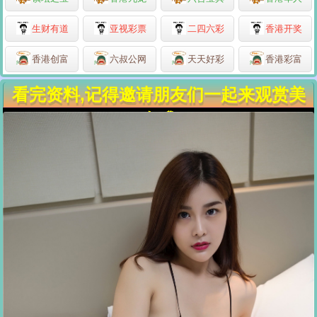
生财有道
亚视彩票
二四六彩
香港开奖
香港创富
六叔公网
天天好彩
香港彩富
看完资料,记得邀请朋友们一起来观赏美
女哦