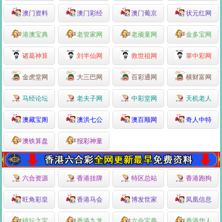
澳门资料
澳门彩经
澳门葡京
状元红网
港澳宝典
老管家网
老顽童网
金多宝网
诸葛神算
刘半仙网
救世祖网
掌中彩网
金虎堂网
大三巴网
百彩通网
横财富网
马经论坛
老夫子网
中彩堂网
天机老人
澳藏宝阁
澳洪七公
澳百顺网
奇人中特
澳铁算盘
报彩神童
六合资源
香港挂牌
特区总站
香港跑狗
旺角彩皇
香港马会
博发世家
凤凰信息
镇坛之宝
香港九龙
六合宝典
香港华人