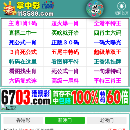
返回首页
主博1肖1码
超火爆一肖
全港平特王
直播二中一
买啥就开啥
四肖主六码
死公式一肖
正版３０码
一码大曝光
３肖死公式
五尾中特码
超级单双王
特码在这里
看图解平特
正香港挂牌
看图找生肖
死公式一肖
一句爆特码
六码复式连
高级一尾料
平特三肖王