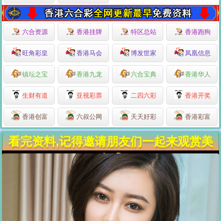
六合资源
香港挂牌
特区总站
香港跑狗
旺角彩皇
香港马会
博发世家
凤凰信息
镇坛之宝
香港九龙
六合宝典
香港华人
生财有道
亚视彩票
二四六彩
香港开奖
香港创富
六叔公网
天天好彩
香港彩富
看完资料,记得邀请朋友们一起来观赏美
女哦