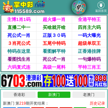
返回首页
主博1肖1码
超火爆一肖
全港平特王
直播二中一
买啥就开啥
四肖主六码
死公式一肖
正版３０码
一码大曝光
３肖死公式
五尾中特码
超级单双王
特码在这里
看图解平特
正香港挂牌
看图找生肖
死公式一肖
一句爆特码
六码复式连
高级一尾料
平特三肖王